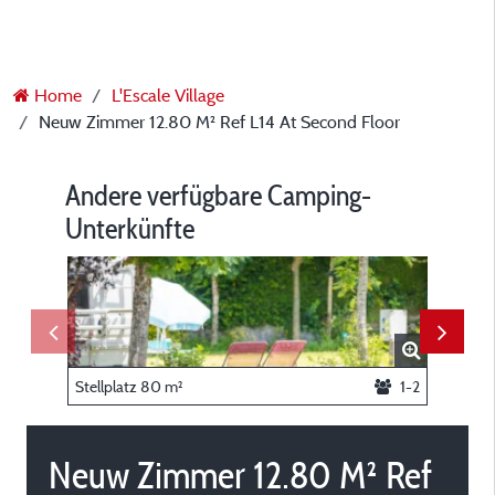
Home
L'Escale Village
Neuw Zimmer 12.80 M² Ref L14 At Second Floor
Andere verfügbare Camping-
Unterkünfte
Stellplatz 80 m²
1-2
zimmer 
Neuw Zimmer 12.80 M² Ref