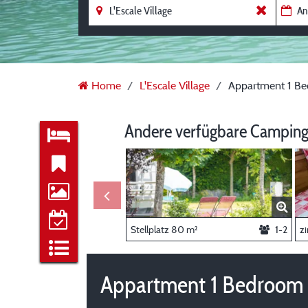
Home
L'Escale Village
Appartment 1 Bed
Andere verfügbare Camping
Stellplatz 80 m²
1-2
z
Appartment 1 Bedroom -