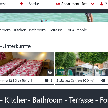
Appartment 1 Bedroom - Kitchen
room - Kitchen- Bathroom - Terrasse - For 4 People
-Unterkünfte
immer 12.80 sq Réf L14
2
Stellplatz Confort 100 m²
 Kitchen- Bathroom - Terrasse - Fo