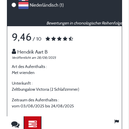
Niederländisch (1)
Bewertungen in chronologischer Reihenfolge
9,46
/ 10
Hendrik Aart B
Veröffentlicht am 28/08/2025
V
Art des Aufenthalts :
A
Met vrienden
E
Unterkunft :
U
Zeltbungalow Victoria (2 Schlafzimmer)
Z
Zeitraum des Aufenthaltes :
Z
vom 03/08/2025 bis 24/08/2025