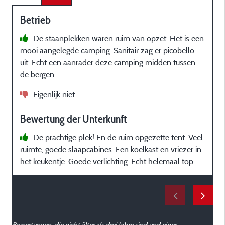
Betrieb
De staanplekken waren ruim van opzet. Het is een
mooi aangelegde camping. Sanitair zag er picobello
d
uit. Echt een aanrader deze camping midden tussen
é
de bergen.
Eigenlijk niet.
Bewertung der Unterkunft
De prachtige plek! En de ruim opgezette tent. Veel
c
ruimte, goede slaapcabines. Een koelkast en vriezer in
het keukentje. Goede verlichting. Echt helemaal top.
Bewertungen, die nicht älter als drei Jahre sind und einer