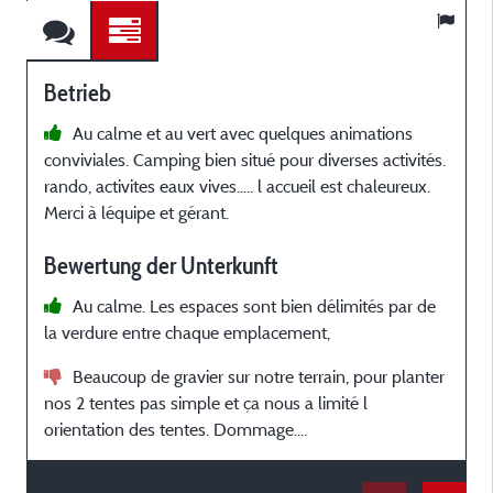
Betrieb
Au calme et au vert avec quelques animations
conviviales. Camping bien situé pour diverses activités.
h
rando, activites eaux vives..... l accueil est chaleureux.
a
Merci à léquipe et gérant.
c
r
Bewertung der Unterkunft
l
l
Au calme. Les espaces sont bien délimités par de
la verdure entre chaque emplacement,
Beaucoup de gravier sur notre terrain, pour planter
nos 2 tentes pas simple et ça nous a limité l
c
orientation des tentes. Dommage....
e