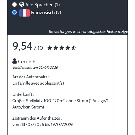
Alle Sprachen (2)
Französisch (2)
Bewertungen in chronologischer Reihenfolge
9,54
/ 10
Cécile E
Veröffentlicht am 22/07/2026
V
Art des Aufenthalts :
A
En famille avec adolescent(s)
E
Unterkunft :
U
Großer Stellplatz 100-120m², ohne Strom (1 Anlage/1
G
Auto/kein Strom)
A
Zeitraum des Aufenthaltes :
Z
vom 13/07/2026 bis 19/07/2026