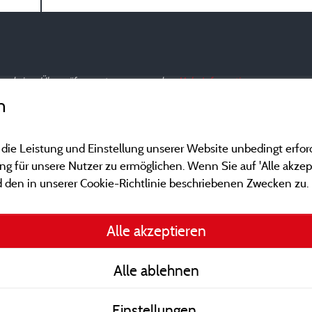
nd und einer Überprüfung unterzogen wurden.
Mehr Informationen
n
 die Leistung und Einstellung unserer Website unbedingt erfor
 für unsere Nutzer zu ermöglichen. Wenn Sie auf 'Alle akzept
 den in unserer Cookie-Richtlinie beschriebenen Zwecken zu.
Gesetzliche Bedingu
Alle akzeptieren
Herausgeberinformat
Alle ablehnen
Kontakt
Einstellungen
AGB