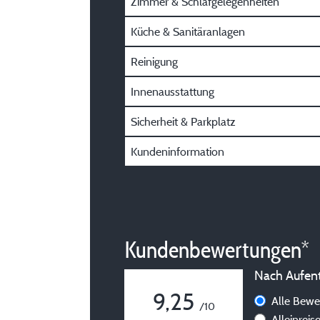
Zimmer & Schlafgelegenheiten
Küche & Sanitäranlagen
Reinigung
Innenausstattung
Sicherheit & Parkplatz
Kundeninformation
Kundenbewertungen*
Nach Aufenth
9,25
Alle Bew
/10
Alleinrei