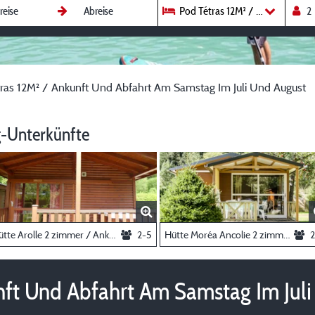
Pod Tétras 12M² / Ankunft Und
ras 12M² / Ankunft Und Abfahrt Am Samstag Im Juli Und August
-Unterkünfte
Hütte Arolle 2 zimmer / Ankunft und Abfahrt AM SAMSTAG im Juli und August
2-5
Hütte Moréa Ancolie 2 zimmer / Ankunft und Abfahrt AM SAMSTAG im Juli und August
2
nft Und Abfahrt Am Samstag Im Jul