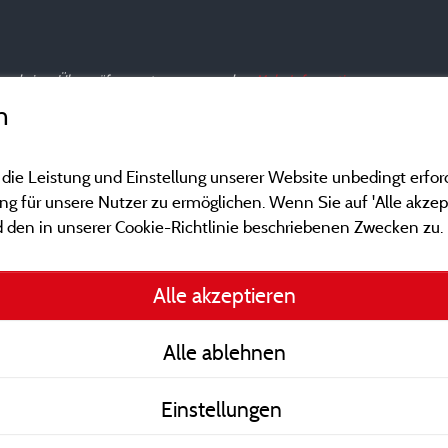
nd und einer Überprüfung unterzogen wurden.
Mehr Informationen
n
 die Leistung und Einstellung unserer Website unbedingt erfor
 für unsere Nutzer zu ermöglichen. Wenn Sie auf 'Alle akzept
 den in unserer Cookie-Richtlinie beschriebenen Zwecken zu.
Gesetzliche Bedingu
Alle akzeptieren
Herausgeberinformat
Alle ablehnen
Kontakt
Einstellungen
AGB