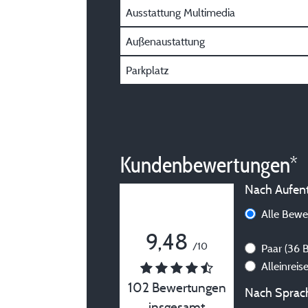
Ausstattung Multimedia
Außenaustattung
Parkplatz
Kundenbewertungen*
Nach Aufenth
Alle Bew
9,48
/10
Paar
(36 
Alleinrei
102 Bewertungen
Nach Sprach
insgesamt