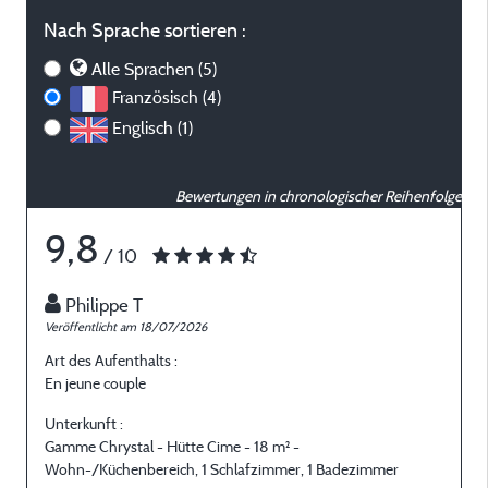
Nach Sprache sortieren :
Alle Sprachen (5)
Französisch (4)
Englisch (1)
Bewertungen in chronologischer Reihenfolge
9,8
/ 10
Philippe T
Veröffentlicht am 18/07/2026
V
Art des Aufenthalts :
A
En jeune couple
E
Unterkunft :
U
Gamme Chrystal - Hütte Cime - 18 m² -
C
Wohn-/Küchenbereich, 1 Schlafzimmer, 1 Badezimmer
Z