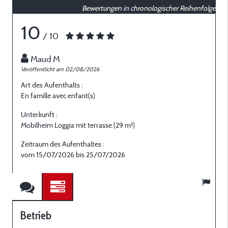
Bewertungen in chronologischer Reihenfolge
10
/ 10
Maud M
Veröffentlicht am 02/08/2026
V
Art des Aufenthalts :
A
En famille avec enfant(s)
E
Unterkunft :
U
Mobilheim Loggia mit terrasse (29 m²)
M
Zeitraum des Aufenthaltes :
Z
vom 15/07/2026 bis 25/07/2026
Betrieb