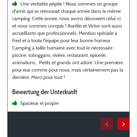
Une véritable pépite ! Nous sommes un groupe
d'amis qui se retrouvait chaque année dans le même
t
camping. Cette année, nous avons découvert celui-ci
et nous sommes conquis ! Aurélie et Victor sont aussi
d
accueillants que professionnels. Mention spéciale à
r
Fred et à toute l'équipe pour leur bonne humeur.
a
Camping à taille humaine avec tout le nécessaire :
n
piscine, toboggans, rivière, restaurant, épicerie,
p
animations... Petits et grands ont adoré. Une première
p
pour eux comme pour nous, mais certainement pas la
C
dernière. Merci pour tout !
c
l
Bewertung der Unterkunft
e
Spacieux et propre
c