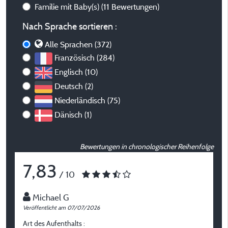
Familie mit Baby(s)
(11 Bewertungen)
Nach Sprache sortieren :
Alle Sprachen (372)
Französisch (284)
Englisch (10)
Deutsch (2)
Niederländisch (75)
Dänisch (1)
Bewertungen in chronologischer Reihenfolge
7,83
/ 10
Michael G
Veröffentlicht am 07/07/2026
Ve
Art des Aufenthalts :
A