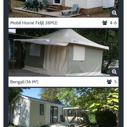
Mobil Home Fidji( 28M2)
4-6
Bengali (16 M²)
5