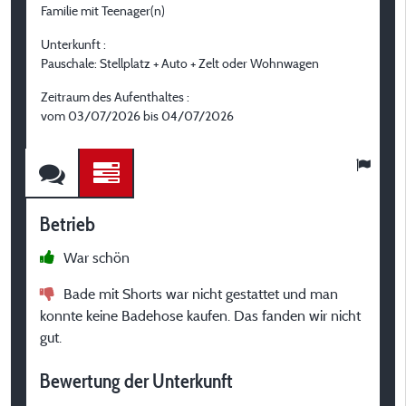
Familie mit Teenager(n)
P
Unterkunft :
U
Pauschale: Stellplatz + Auto + Zelt oder Wohnwagen
P
Zeitraum des Aufenthaltes :
Z
vom 03/07/2026 bis 04/07/2026
v
Betrieb
B
War schön
K
Bade mit Shorts war nicht gestattet und man
konnte keine Badehose kaufen. Das fanden wir nicht
B
gut.
Bewertung der Unterkunft
K