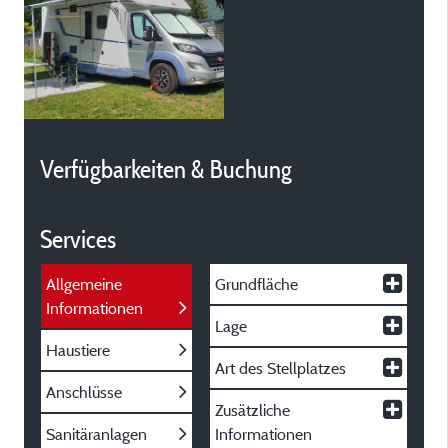
Verfügbarkeiten & Buchung
Services
Allgemeine
Grundfläche
Informationen
Lage
Haustiere
Art des Stellplatzes
Anschlüsse
Zusätzliche
Sanitäranlagen
Informationen