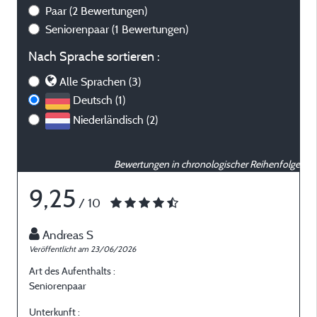
Paar
(2 Bewertungen)
Seniorenpaar
(1 Bewertungen)
Nach Sprache sortieren :
Alle Sprachen (3)
Deutsch (1)
Niederländisch (2)
Bewertungen in chronologischer Reihenfolge
9,25
/ 10
Andreas S
Veröffentlicht am 23/06/2026
V
Art des Aufenthalts :
A
Seniorenpaar
J
Unterkunft :
U