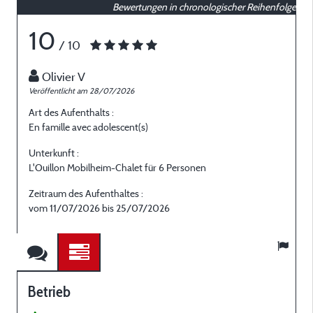
Bewertungen in chronologischer Reihenfolge
10
/ 10
Olivier V
Veröffentlicht am 28/07/2026
V
Art des Aufenthalts :
A
En famille avec adolescent(s)
G
Unterkunft :
U
L'Ouillon Mobilheim-Chalet für 6 Personen
L
Zeitraum des Aufenthaltes :
Z
vom 11/07/2026 bis 25/07/2026
Betrieb