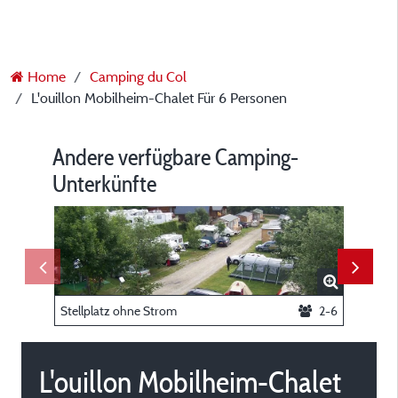
Home
Camping du Col
L'ouillon Mobilheim-Chalet Für 6 Personen
Andere verfügbare Camping-
Unterkünfte
Stellplatz ohne Strom
2-6
Chalet 
L'ouillon Mobilheim-Chalet