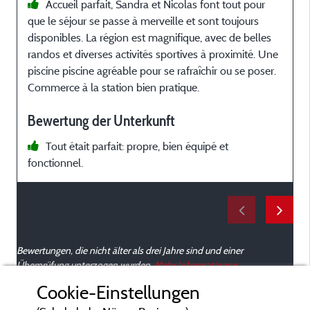
Accueil parfait, Sandra et Nicolas font tout pour
que le séjour se passe à merveille et sont toujours
c
disponibles. La région est magnifique, avec de belles
z
randos et diverses activités sportives à proximité. Une
piscine piscine agréable pour se rafraîchir ou se poser.
t
Commerce à la station bien pratique.
(
d
Bewertung der Unterkunft
k
Tout était parfait: propre, bien équipé et
v
fonctionnel.
w
O
h
i
w
v
Bewertungen, die nicht älter als drei Jahre sind und einer
Überprüfung unterzogen wurden.
Mehr Informationen
Cookie-Einstellungen