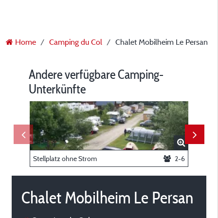
Home
Camping du Col
Chalet Mobilheim Le Persan
Andere verfügbare Camping-
Unterkünfte
Stellplatz ohne Strom
2-6
Chalet 
Chalet Mobilheim Le Persan