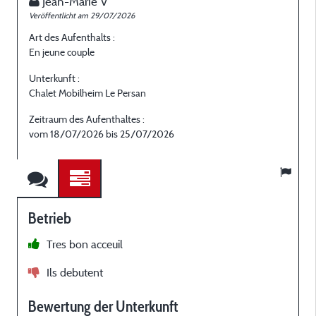
Jean-Marie V
Veröffentlicht am 29/07/2026
V
Art des Aufenthalts :
A
En jeune couple
E
Unterkunft :
U
Chalet Mobilheim Le Persan
C
Zeitraum des Aufenthaltes :
Z
vom 18/07/2026 bis 25/07/2026
Betrieb
Tres bon acceuil
n
Ils debutent
m
t
Bewertung der Unterkunft