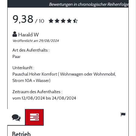
Bewertungen in chronologischer Reihenfolge
9,38
/ 10
Harald W
Veröffentlicht am 29/08/2024
V
Art des Aufenthalts :
A
Paar
F
Unterkunft :
U
Pauschal Hoher Komfort ( Wohnwagen oder Wohnmobil,
P
Strom 10A + Wasser)
S
Zeitraum des Aufenthaltes :
Z
vom 12/08/2024 bis 24/08/2024
Betrieb