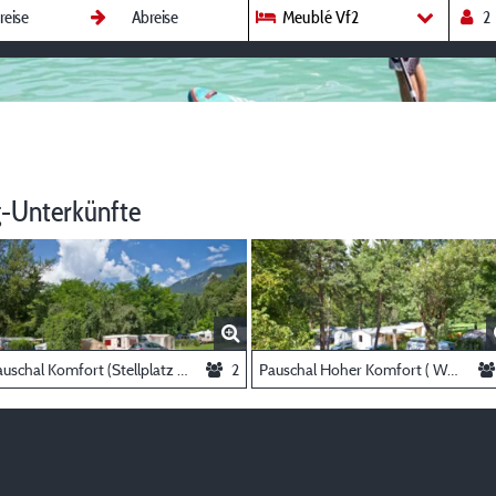
Meublé Vf2
-Unterkünfte
Pauschal Komfort (Stellplatz für Auto + Zelt / Wohnwagen oder Wohnmobil mit Strom 8A)
2
Pauschal Hoher Komfort ( Wohnwagen oder Wohnmobil, Strom 10A + Wasser)