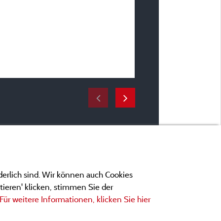
En famille avec bébé(s)
Unterkunft :
Meublé VF2
Zeitraum des Aufenthaltes
vom 15/08/2024 bis 18
derlich sind. Wir können auch Cookies
ieren' klicken, stimmen Sie der
Für weitere Informationen, klicken Sie hier
ngen