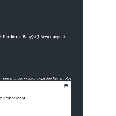
Familie mit Baby(s)
(1 Bewertungen)
Bewertungen in chronologischer Reihenfolge
10
/ 10
 environnement
Anaïs S
Veröffentlicht am 20/08/2024
Art des Aufenthalts :