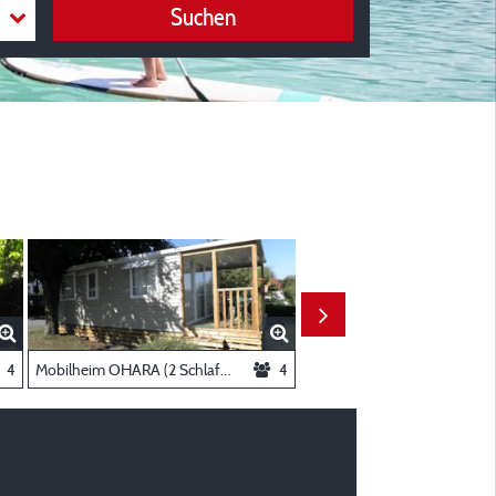
Suchen
er) 37.4M²
4
Mobilheim OHARA (2 Schlafzimmer) - Large 35m²
4
Mobilhe