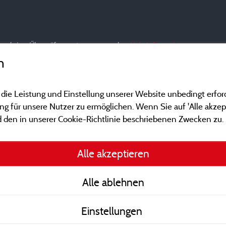
nd und einer Überprüfung unterzogen wurden.
Mehr Informationen
n
 die Leistung und Einstellung unserer Website unbedingt erfor
 für unsere Nutzer zu ermöglichen. Wenn Sie auf 'Alle akzept
 den in unserer Cookie-Richtlinie beschriebenen Zwecken zu.
Gesetzliche Bedingu
Alle akzeptieren
Herausgeberinformat
Alle ablehnen
Kontakt
Einstellungen
AGB