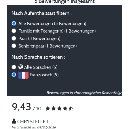
5 Bewertungen insgesamt
Nach Aufenthaltsart filtern :
Alle Bewertungen
(5 Bewertungen)
Familie mit Teenager(n)
(1 Bewertungen)
Paar
(3 Bewertungen)
Seniorenpaar
(1 Bewertungen)
Nach Sprache sortieren :
Alle Sprachen (5)
Französisch (5)
Bewertungen in chronologischer Reihenfolge
9,43
/ 10
CHRYSTELLE L
Veröffentlicht am 04/07/2026
V