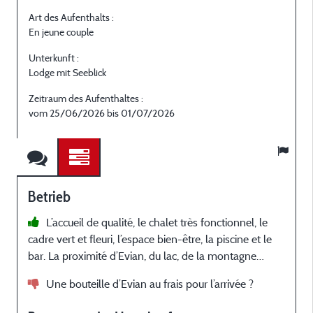
Art des Aufenthalts :
A
En jeune couple
E
Unterkunft :
U
Lodge mit Seeblick
L
Zeitraum des Aufenthaltes :
Z
vom 25/06/2026 bis 01/07/2026
Betrieb
L’accueil de qualité, le chalet très fonctionnel, le
cadre vert et fleuri, l’espace bien-être, la piscine et le
p
bar. La proximité d’Evian, du lac, de la montagne…
e
e
Une bouteille d’Evian au frais pour l’arrivée ?