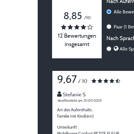
Nach Aufenth
Alle Bew
8,85
/10
Paar
(1 B
12 Bewertungen
Nach Sprach
insgesamt
Alle Sp
9,67
/ 10
Stefanie S
Veröffentlicht am 21/07/2025
Art des Aufenthalts :
Familie mit Kind(ern)
Unterkunft :
Mobilhome Confort PETITE FLEUR