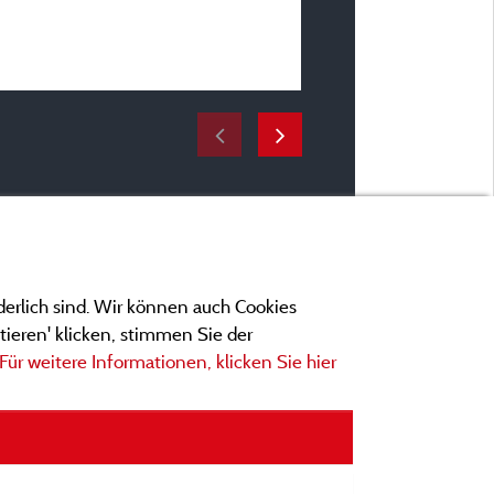
Zeitraum des Aufenthaltes
vom 14/07/2026 bis 17/
derlich sind. Wir können auch Cookies
ieren' klicken, stimmen Sie der
Für weitere Informationen, klicken Sie hier
ngen
ionen und Adressen