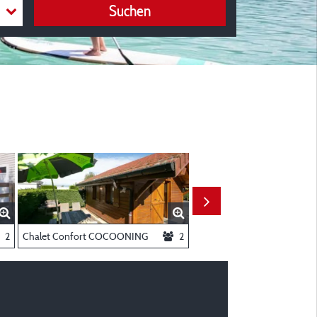
Suchen
2
Chalet Confort COCOONING
2
Chalet Privilège COSY