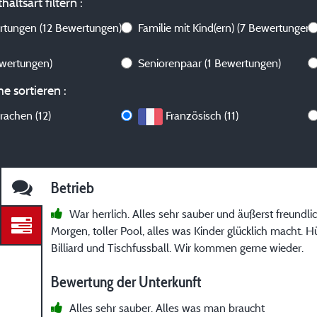
altsart filtern :
ertungen
(12 Bewertungen)
Familie mit Kind(ern)
(7 Bewertungen)
ewertungen)
Seniorenpaar
(1 Bewertungen)
e sortieren :
rachen (12)
Französisch (11)
Betrieb
War herrlich. Alles sehr sauber und äußerst freundl
Morgen, toller Pool, alles was Kinder glücklich macht. H
Billiard und Tischfussball. Wir kommen gerne wieder.
Bewertung der Unterkunft
Alles sehr sauber. Alles was man braucht