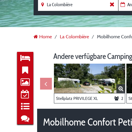
Home
La Colombière
Mobilhome Confor
Andere verfügbare Camping
Stellplatz PRIVILEGE XL
2
S
Mobilhome Confort Peti