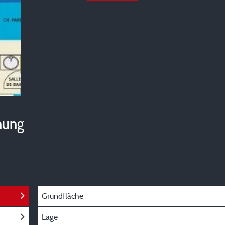
hung
Grundfläche
Lage