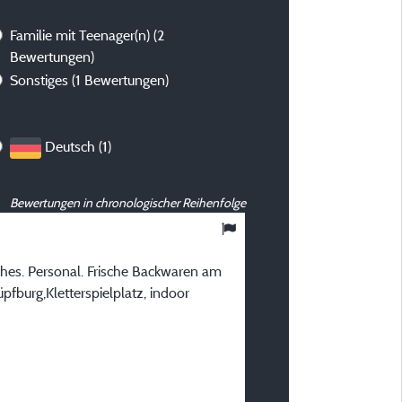
Familie mit Teenager(n)
(2
Bewertungen)
Sonstiges
(1 Bewertungen)
Deutsch (1)
Bewertungen in chronologischer Reihenfolge
8,44
/ 10
iches. Personal. Frische Backwaren am
Béatrice T
üpfburg,Kletterspielplatz, indoor
Veröffentlicht am 21/07/2026
Art des Aufenthalts :
En famille avec enfant(s)
Unterkunft :
Mobilhome Confort PETI