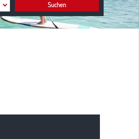
Suchen
llplatz