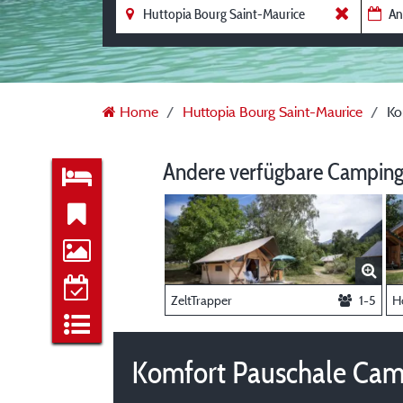
Home
Huttopia Bourg Saint-Maurice
Ko
Andere verfügbare Camping
ZeltTrapper
1-5
H
Komfort Pauschale Camp