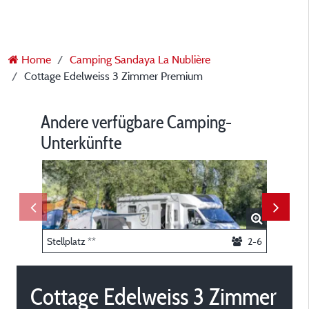
Home
Camping Sandaya La Nublière
Cottage Edelweiss 3 Zimmer Premium
Andere verfügbare Camping-
Unterkünfte
Stellplatz **
2-6
Lodge 2
Cottage Edelweiss 3 Zimmer