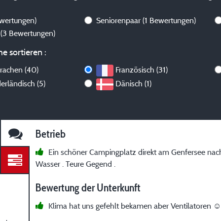
ewertungen)
Seniorenpaar
(1 Bewertungen)
s
(3 Bewertungen)
e sortieren :
prachen (40)
Französisch (31)
erländisch (5)
Dänisch (1)
Betrieb
Ein schöner Campingplatz direkt am Genfersee nac
Wasser . Teure Gegend .
Bewertung der Unterkunft
Klima hat uns gefehlt bekamen aber Ventilatoren ☺