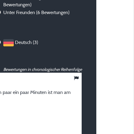
Bewertungen)
Unter Freunden
(6 Bewertungen)
Deutsch (3)
Bewertungen in chronologischer Reihenfolge
10
/ 10
h paar ein paar Minuten ist man am
Dino N
Veröffentlicht am 01/08/2024
Art des Aufenthalts :
Familie mit Teenager(n)
️
Unterkunft :