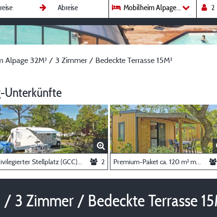
Mobilheim Alpage 32M² / 3 Zimm
m Alpage 32M² / 3 Zimmer / Bedeckte Terrasse 15M²
-Unterkünfte
Privilegierter Stellplatz (GCC) ~120m²: Stellplatz + Wohnwagen oder Zelt oder Wohnmobil+Auto+Strom
2
Premium-Paket ca. 120 m² mit eigenem Bad, Küchenbereich und überdachter Terrasse (Kein Schlafzimmer)
/ 3 Zimmer / Bedeckte Terrasse 1