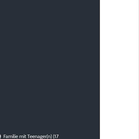
)
Familie mit Teenager(n)
(17