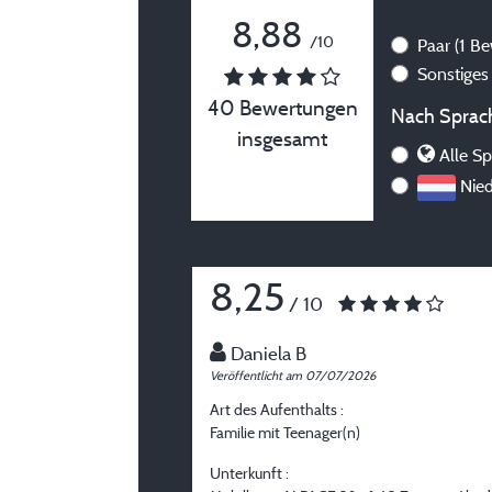
8,88
/10
Paar
(1 B
Sonstige
40 Bewertungen
Nach Sprach
insgesamt
Alle S
Nied
8,25
/ 10
Daniela B
Veröffentlicht am 07/07/2026
Art des Aufenthalts :
Familie mit Teenager(n)
Unterkunft :