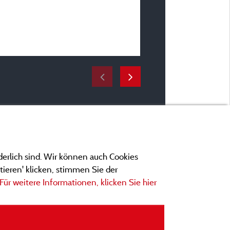
Mobilheim ALPAGE 32m² /
Terrasse 15m²
Zeitraum des Aufenthaltes
vom 17/07/2024 bis 31/
derlich sind. Wir können auch Cookies
ieren' klicken, stimmen Sie der
Für weitere Informationen, klicken Sie hier
ngen
ionen und Adressen