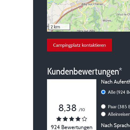
2 km
Campingplatz kontaktieren
Kundenbewertungen*
Nach Aufentha
Alle
(924 B
8,38
Paar
(385 
/10
Alleinreis
Nach Sprache
924 Bewertungen