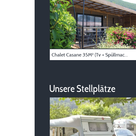
Chalet Casane 35M² (Tv + Spüllmachine) Überdachte Terrasse 15M²
Unsere Stellplätze