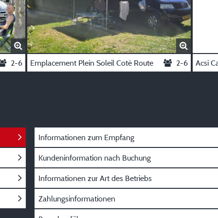
2-6
Emplacement Plein Soleil Coté Route
2-6
Acsi C
Informationen zum Empfang
Kundeninformation nach Buchung
Informationen zur Art des Betriebs
Zahlungsinformationen