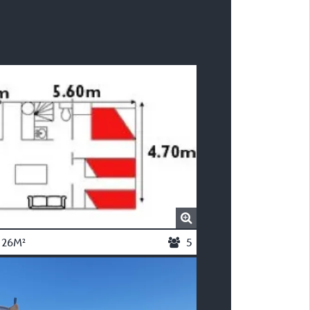
 26M²
5