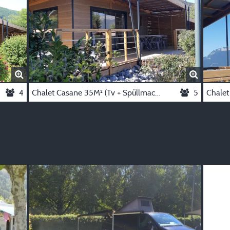
4
Chalet Casane 35M² (Tv + Spüllmachine) Überdachte Terrasse 30M²
5
Chalet