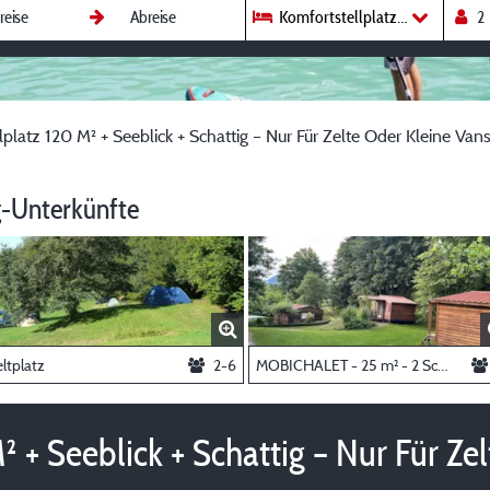
Komfortstellplatz 120 M² + Seebl
lplatz 120 M² + Seeblick + Schattig – Nur Für Zelte Oder Kleine Van
-Unterkünfte
ltplatz
2-6
MOBICHALET - 25 m² - 2 Schlafzimmer
² + Seeblick + Schattig – Nur Für Ze