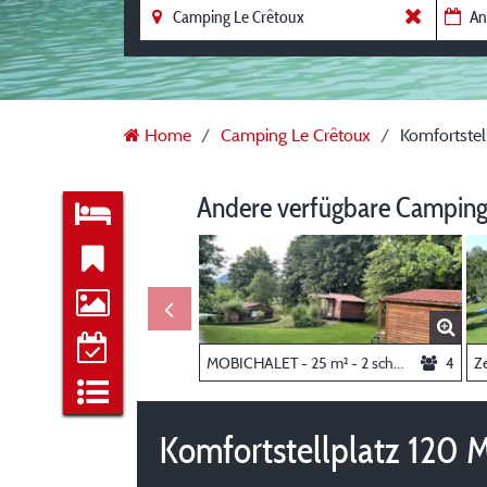
Home
Camping Le Crêtoux
Komfortstel
Andere verfügbare Camping
MOBICHALET - 25 m² - 2 schlafzimmer
4
Ze
Komfortstellplatz 120 M