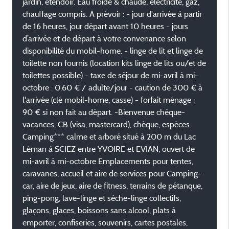
jardin, étendoir. Eau froide & chaude, électricité, gaz,
chauffage compris. A prévoir : - jour d'arrivée à partir
de 16 heures, jour départ avant 10 heures - jours
d’arrivée et de départ à votre convenance selon
disponibilité du mobil-home. - linge de lit et linge de
toilette non fournis (location kits linge de lits ou/et de
toilettes possible) - taxe de séjour de mi-avril à mi-
octobre : 0.60 € / adulte/jour - caution de 300 € à
l'arrivée (clé mobil-home, casse) - forfait ménage :
90 € si non fait au départ. -Bienvenue chèque-
vacances, CB (visa, mastercard), chèque, espèces.
Camping*** calme et arboré situé à 200 m du Lac
Léman à SCIEZ entre YVOIRE et EVIAN, ouvert de
mi-avril à mi-octobre Emplacements pour tentes,
caravanes, accueil et aire de services pour Camping-
car, aire de jeux, aire de fitness, terrains de pétanque,
ping-pong, lave-linge et sèche-linge collectifs,
glaçons, glaces, boissons sans alcool, plats à
emporter, confiseries, souvenirs, cartes postales,