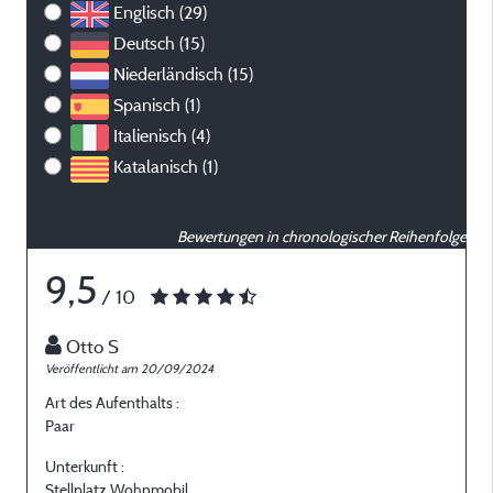
Englisch (29)
Deutsch (15)
Niederländisch (15)
Spanisch (1)
Italienisch (4)
Katalanisch (1)
Bewertungen in chronologischer Reihenfolge
9,5
/ 10
Otto S
Veröffentlicht am 20/09/2024
V
Art des Aufenthalts :
A
Paar
P
Unterkunft :
U
Stellplatz Wohnmobil
S