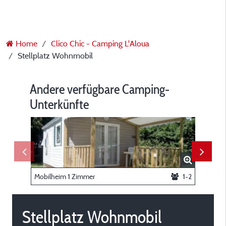
Home
Clico Chic - Camping L'Aloua
Stellplatz Wohnmobil
Andere verfügbare Camping-
Unterkünfte
Mobilheim 1 Zimmer
1-2
Stellplat
Stellplatz Wohnmobil