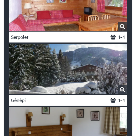
Serpolet
1-4
Génépi
1-4